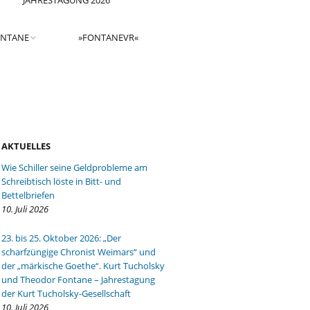
JAHRESTAGUNG 2026
ONTANE
»FONTANEVR«
GITALER
GITALER
AKTUELLES
Wie Schiller seine Geldprobleme am
Schreibtisch löste in Bitt- und
Bettelbriefen
10. Juli 2026
23. bis 25. Oktober 2026: „Der
scharfzüngige Chronist Weimars“ und
der „märkische Goethe“. Kurt Tucholsky
und Theodor Fontane – Jahrestagung
der Kurt Tucholsky-Gesellschaft
10. Juli 2026