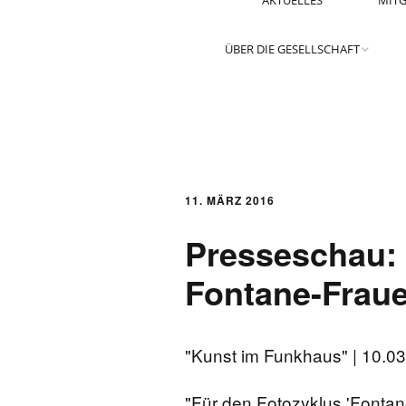
AKTUELLES
MITG
ÜBER DIE GESELLSCHAFT
MITGLIED WERDEN
PARTNER WERDEN
11. MÄRZ 2016
GRÜNDUNGSDATEN
Presseschau: 
SELBSTVERSTÄNDNIS UND
ZIELE
Fontane-Frau
SATZUNG
"Kunst im Funkhaus" | 10.0
ORGANISATION
"Für den Fotozyklus 'Fonta