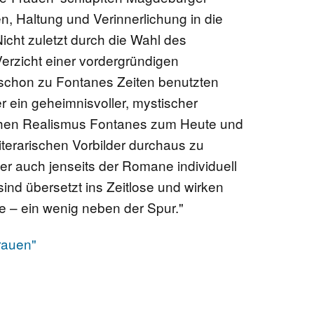
n, Haltung und Verinnerlichung in die
MV / KLOSTER DOBBERTIN
BRIEFE AUS BERLIN
Nicht zuletzt durch die Wahl des
erzicht einer vordergründigen
NEUSS/DÜSSELDORF
 schon zu Fontanes Zeiten benutzten
(NIEDERRHEIN)
r ein geheimnisvoller, mystischer
hen Realismus Fontanes zum Heute und
POLEN
literarischen Vorbilder durchaus zu
er auch jenseits der Romane individuell
RUPPIN
ind übersetzt ins Zeitlose und wirken
e – ein wenig neben der Spur."
SCHLESWIGER LAND
rauen"
ZEUTHEN