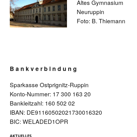
Altes Gymnasium
Neuruppin
Foto: B. Thiemann
B a n k v e r b i n d u n g
Sparkasse Ostprignitz-Ruppin
Konto-Nummer: 17 300 163 20
Bankleitzahl: 160 502 02
IBAN: DE91160502021730016320
BIC: WELADED1OPR
AKTUELLES