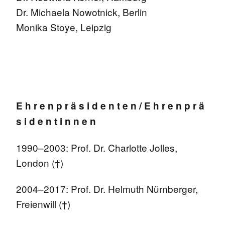
Dr. Michaela Nowotnick, Berlin
Monika Stoye, Leipzig
E h r e n p r ä s i d e n t e n
/ E h r e n p r ä
s i d e n t i n n e n
1990–2003: Prof. Dr. Charlotte Jolles,
London (†)
2004–2017: Prof. Dr. Helmuth Nürnberger,
Freienwill (†)