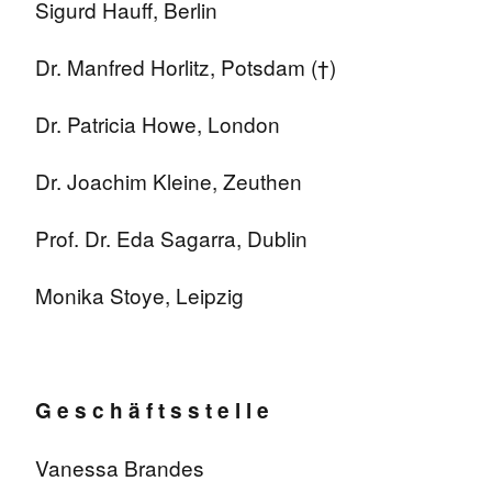
Sigurd Hauff, Berlin
Dr. Manfred Horlitz, Potsdam (†)
Dr. Patricia Howe, London
Dr. Joachim Kleine, Zeuthen
Prof. Dr. Eda Sagarra, Dublin
Monika Stoye, Leipzig
G e s c h ä f t s s t e l l e
Vanessa Brandes