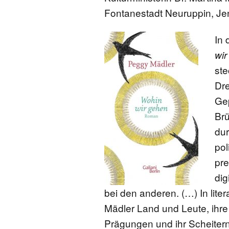
Fontanestadt Neuruppin, Jen
In 
wir
ste
Dre
Gep
Br
dur
pol
pre
dig
bei den anderen. (…) In lite
Mädler Land und Leute, ihre
Prägungen und ihr Scheitern