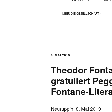
AKTUELLES
MITG
ÜBER DIE GESELLSCHAFT
MITGLIED WERDEN
PARTNER WERDEN
8. MAI 2019
GRÜNDUNGSDATEN
Theodor Fonta
SELBSTVERSTÄNDNIS UND
ZIELE
gratuliert Pe
Fontane-Liter
SATZUNG
ORGANISATION
Neuruppin, 8. Mai 2019