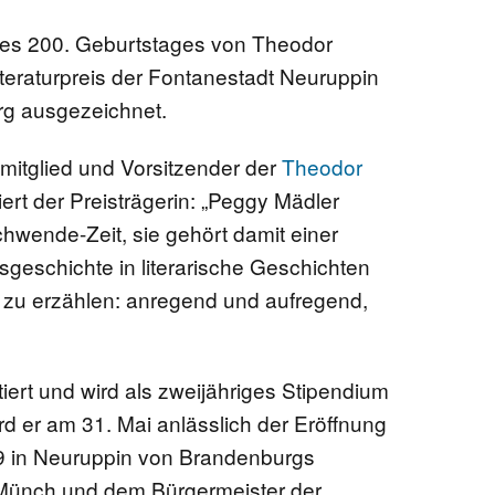
des 200. Geburtstages von Theodor
MV / KLOSTER DOBBERTIN
BRIEFE AUS BERLIN
eraturpreis der Fontanestadt Neuruppin
g ausgezeichnet.
NEUSS/DÜSSELDORF
(NIEDERRHEIN)
ymitglied und Vorsitzender der
Theodor
liert der Preisträgerin: „Peggy Mädler
POLEN
wende-Zeit, sie gehört damit einer
geschichte in literarische Geschichten
RUPPIN
 zu erzählen: anregend und aufregend,
SCHLESWIGER LAND
tiert und wird als zweijähriges Stipendium
ZEUTHEN
rd er am 31. Mai anlässlich der Eröffnung
9 in Neuruppin von Brandenburgs
a Münch und dem Bürgermeister der